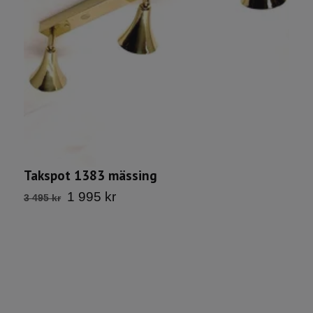
T
Takspot 1383 mässing
1
1 995 kr
3 495 kr