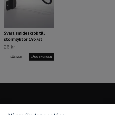
Svart smideskrok till
stormlyktor 19:-/st
26 kr
LÄS MER
LÄGG I KORGEN
Kontakt