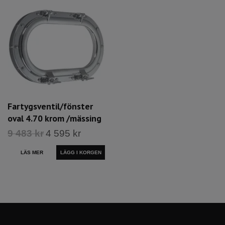
Fartygsventil/fönster
oval 4.70 krom /mässing
9 483 kr
4 595 kr
LÄS MER
LÄGG I KORGEN