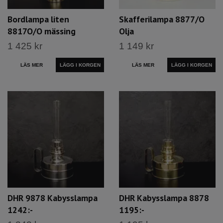
Bordlampa liten
Skafferilampa 8877/O
8817O/O mässing
Olja
1 425 kr
1 149 kr
LÄS MER
LÄGG I KORGEN
LÄS MER
LÄGG I KORGEN
DHR 9878 Kabysslampa
DHR Kabysslampa 8878
1242:-
1195:-