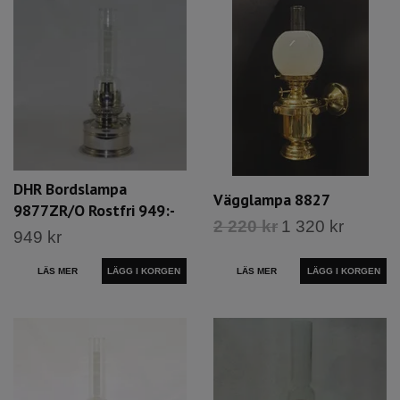
DHR Bordslampa
Vägglampa 8827
9877ZR/O Rostfri 949:-
2 220 kr
1 320 kr
949 kr
LÄS MER
LÄS MER
LÄGG I KORGEN