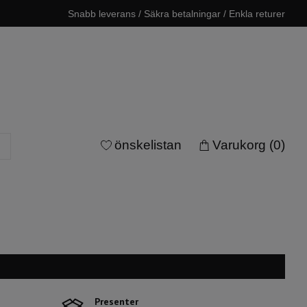
Snabb leverans / Säkra betalningar / Enkla returer
önskelistan
Varukorg
(0)
Presenter