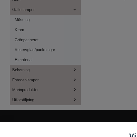
Gallerlampor
Mässing
Krom
Grönpatinerat
Reservglas/packningar
Elmaterial
Belysning
Fotogenlampor
Marinprodukter
Utförsäljning
Vi
Kontakt