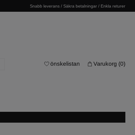
Snabb leverans / Säkra betalningar / Enkla returer
önskelistan
Varukorg
(0)