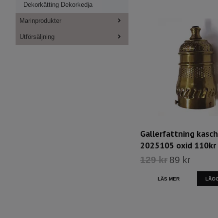
Dekorkätting Dekorkedja
Marinprodukter
Utförsäljning
Gallerfattning kasch
2025105 oxid 110kr
129 kr
89 kr
LÄS MER
LÄGG