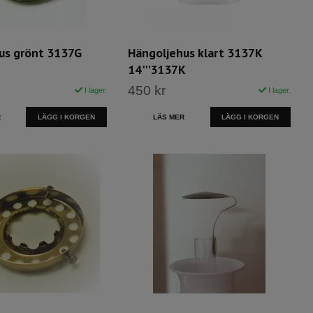
us grönt 3137G
Hängoljehus klart 3137K
14'''3137K
450 kr
I lager.
I lager.
R
LÄS MER