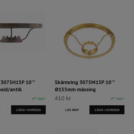
 3075H15P 10'''
Skärmring 3075M15P 10'''
xid/antik
Ø155mm mässing
410 kr
I lager.
I lager.
R
LÄS MER
LÄGG I KORGEN