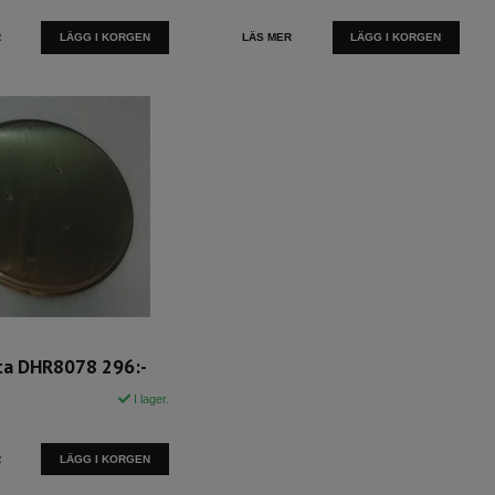
R
LÄS MER
tta DHR8078 296:-
I lager.
R