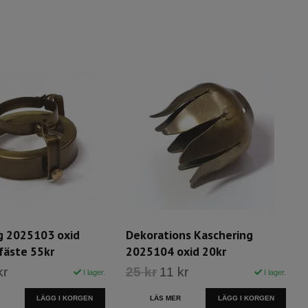
g 2025103 oxid
Dekorations Kaschering
fäste 55kr
2025104 oxid 20kr
kr
25 kr
11 kr
I lager.
I lager.
LÄGG I KORGEN
LÄS MER
LÄGG I KORGEN