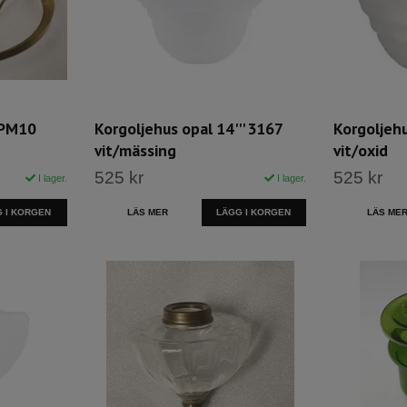
3PM10
Korgoljehus opal 14''' 3167
Korgoljehu
vit/mässing
vit/oxid
525 kr
525 kr
I lager.
I lager.
 I KORGEN
LÄS MER
LÄS ME