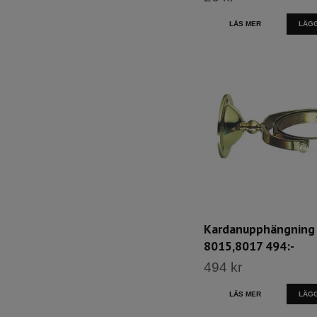
LÄS MER
LÄGG
Kardanupphängning
8015,8017 494:-
494 kr
LÄS MER
LÄGG