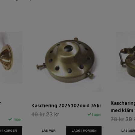
r
Kascherin
Kaschering 2025102oxid 35kr
med kläm 
49 kr
23 kr
I lager.
78 kr
39 
I lager.
 I KORGEN
LÄS MER
LÄGG I KORGEN
LÄS MER