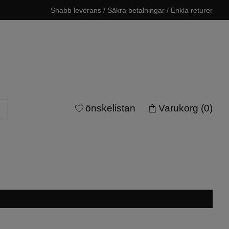
Snabb leverans / Säkra betalningar / Enkla returer
önskelistan
Varukorg
(0)