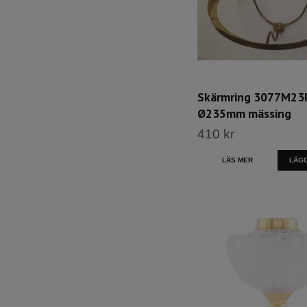
Skärmring 3077M2
Ø235mm mässing
410 kr
LÄS MER
LÄGG