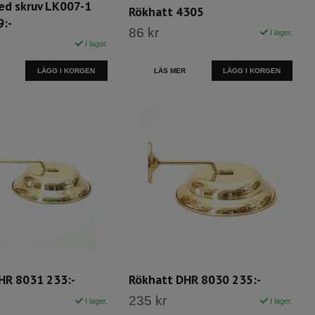
ed skruv LK007-1
Rökhatt 4305
9:-
86 kr
I lager.
I lager.
LÄGG I KORGEN
LÄS MER
HR 8031 233:-
Rökhatt DHR 8030 235:-
235 kr
I lager.
I lager.