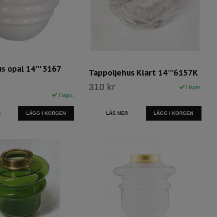
s opal 14''' 3167
Tappoljehus Klart 14'''6157K
310 kr
I lager.
I lager.
R
LÄS MER