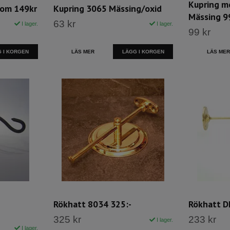
Kupring m
rom 149kr
Kupring 3065 Mässing/oxid
Mässing 9
63 kr
I lager.
I lager.
99 kr
 I KORGEN
LÄS MER
LÄGG I KORGEN
LÄS MER
Rökhatt 8034 325:-
Rökhatt D
325 kr
233 kr
I lager.
I lager.