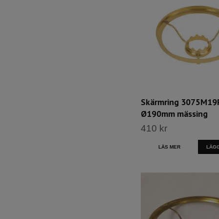
Skärmring 3075M19P 
Ø190mm mässing
410 kr
LÄS MER
LÄGG