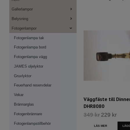
Gallerlampor
Belysning
Fotogenlampor
Fotogenlampa tak
Fotogenlampa bord
Fotogenlampa vägg
JAMES oljelyktor
Gruvlyktor
Feuerhand reservdelar
Vekar
Väggfäste till Dinne
Brännarglas
DHR8080
Fotogenbrännare
349 kr
229 kr
Fotogenlampstillbehör
LÄS MER
LÄGG