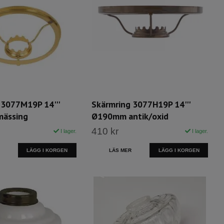
 3077M19P 14'''
Skärmring 3077H19P 14'''
ässing
Ø190mm antik/oxid
410 kr
I lager.
I lager.
LÄGG I KORGEN
LÄS MER
LÄGG I KORGEN