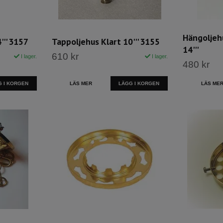
Hängoljeh
''' 3157
Tappoljehus Klart 10''' 3155
14'''
610 kr
I lager.
I lager.
480 kr
LÄS MER
LÄS ME