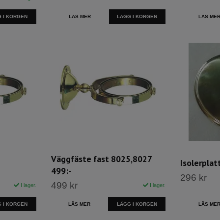
 I KORGEN
LÄS MER
LÄS ME
Väggfäste fast 8025,8027
Isolerpla
499:-
296 kr
499 kr
I lager.
I lager.
 I KORGEN
LÄS MER
LÄGG I KORGEN
LÄS ME