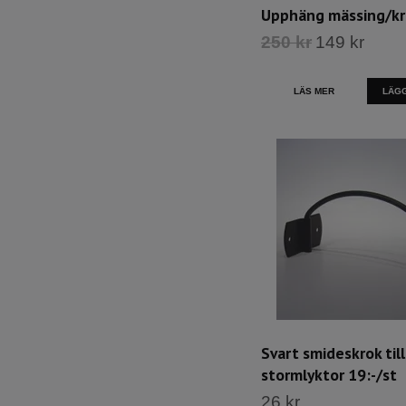
Upphäng mässing/k
250 kr
149 kr
LÄS MER
LÄGG
Svart smideskrok till
stormlyktor 19:-/st
26 kr