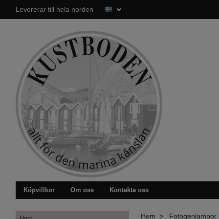
Levererar till hela norden
Köpvillkor
Om oss
Kontakta oss
Hem
Fotogenlampor
Hem