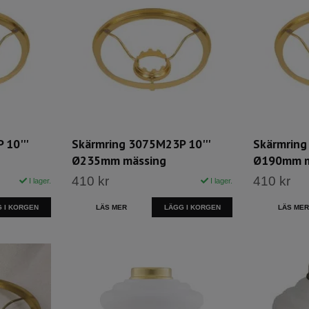
10'''
Skärmring 3075M23P 10'''
Skärmring
Ø235mm mässing
Ø190mm m
410 kr
410 kr
I lager.
I lager.
 I KORGEN
LÄS MER
LÄGG I KORGEN
LÄS MER