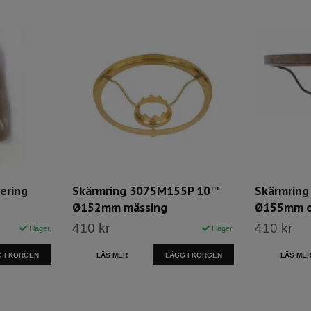
ering
Skärmring 3075M155P 10'''
Skärmring
Ø152mm mässing
Ø155mm o
410 kr
410 kr
I lager.
I lager.
 I KORGEN
LÄS MER
LÄGG I KORGEN
LÄS ME