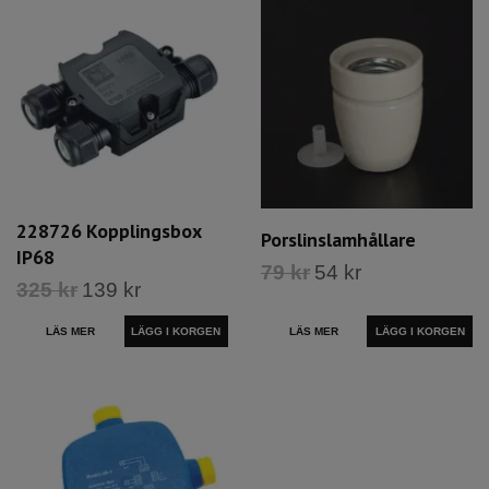
228726 Kopplingsbox
Porslinslamhållare
IP68
79 kr
54 kr
325 kr
139 kr
LÄS MER
LÄS MER
LÄGG I KORGEN