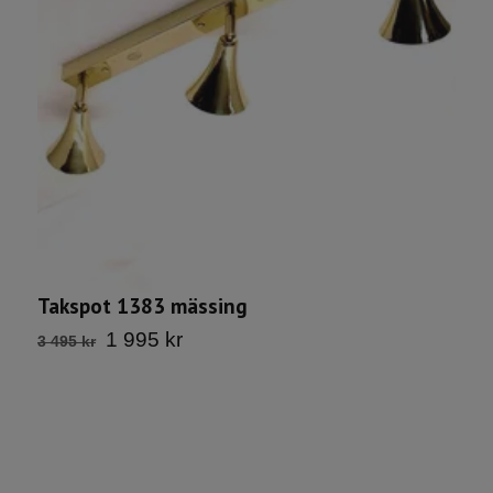
T
Takspot 1383 mässing
1
1 995 kr
3 495 kr