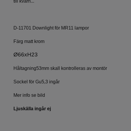
till kvarn...
D-11701
Downlight för MR11 lampor
Färg matt krom
Ø66xH23
Håltagning53mm skall kontrolleras av montör
Sockel för Gu5,3 ingår
Mer info se bild
Ljuskälla ingår ej