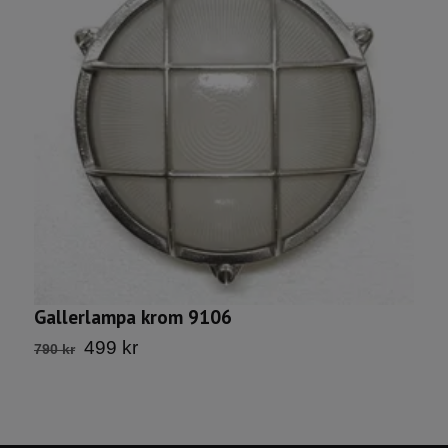
Gallerlampa krom 9106
V
499 kr
790 kr
1