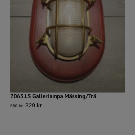
G
7
2065.LS Gallerlampa Mässing/Trä
329 kr
980 kr