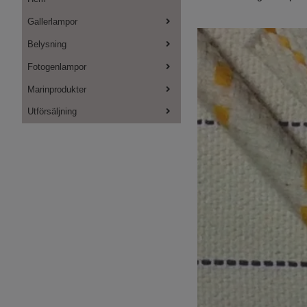
Gallerlampor
Belysning
Fotogenlampor
Marinprodukter
Utförsäljning