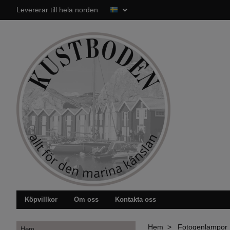
Levererar till hela norden
Köpvillkor
Om oss
Kontakta oss
Hem
Fotogenlampor
Hem