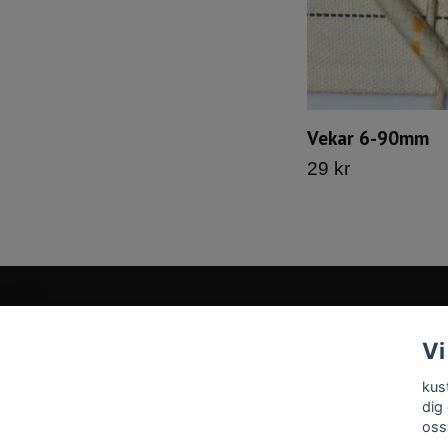
Vekar 6-90mm
29 kr
Vi
Kontakt
kus
Tveka inte att kontakta oss på
info@kustboden.se
dig
oss