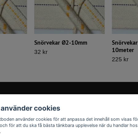
Snörvekar Ø2-10mm
Snörveka
10meter
32 kr
225 kr
 använder cookies
Sociala medier
tboden använder cookies för att anpassa det innehåll som visas fö
Facebook
 och för att du ska få bästa tänkbara upplevelse när du handlar hos
.