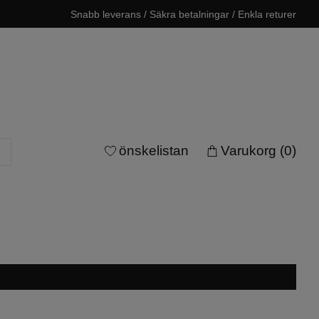
Snabb leverans / Säkra betalningar / Enkla returer
önskelistan
Varukorg
(0)