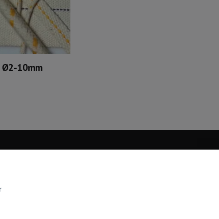
r Ø2-10mm
r