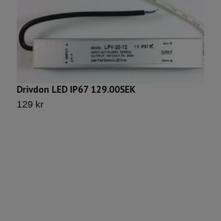
D
Drivdon LED IP67 129.00SEK
1
129 kr