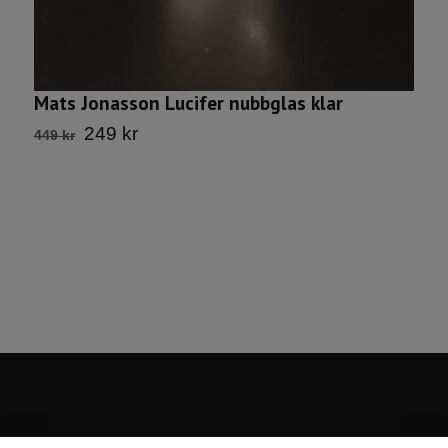
M
2
6
Mats Jonasson Lucifer nubbglas klar
249 kr
449 kr