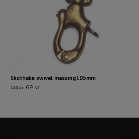
Skothake swivel mässing105mm
B
69 kr
130 kr
2