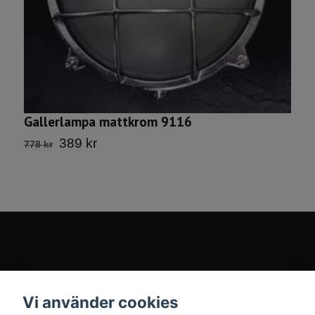
Gallerlampa mattkrom 9116
G
389 kr
778 kr
6
Kontakt
Vi använder cookies