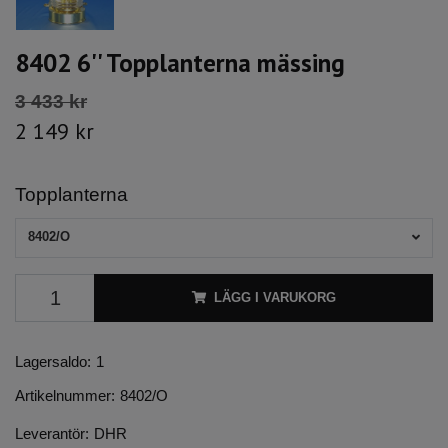
8402 6'' Topplanterna mässing
3 433 kr
2 149 kr
Topplanterna
8402/O
LÄGG I VARUKORG
Lagersaldo:
1
Artikelnummer:
8402/O
Leverantör:
DHR