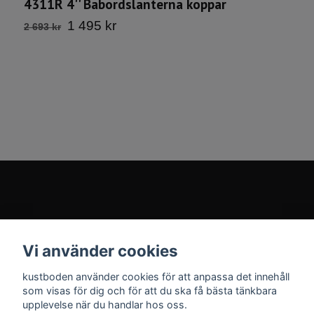
4311R 4'' Babordslanterna koppar
1 495 kr
2 693 kr
4
2
Kontakt
Vi använder cookies
Sociala medier
kustboden använder cookies för att anpassa det innehåll
som visas för dig och för att du ska få bästa tänkbara
upplevelse när du handlar hos oss.