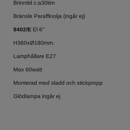
Brinntid c:a30tim
Bränsle Paraffinolja (ingår ej)
8402/E
El 6''
H360xØ180mm.
Lamphållare E27
Max 60watt
Monterad med sladd och stickpropp
Glödlampa ingår ej