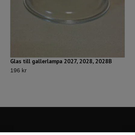
Glas till gallerlampa 2027, 2028, 2028B
G
2
196 kr
2