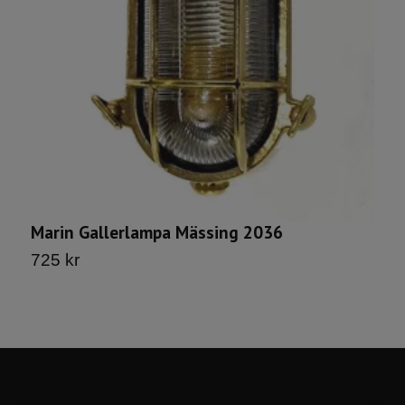
Marin Gallerlampa Mässing 2036
V
725 kr
9