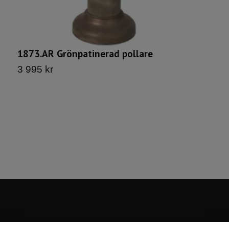
1873.AR Grönpatinerad pollare
2
3 995 kr
3