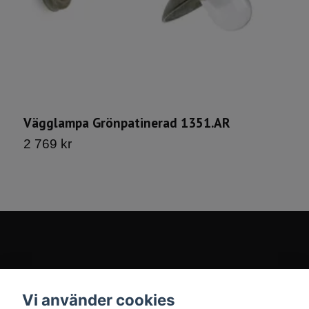
Vägglampa Grönpatinerad 1351.AR
V
2 769 kr
2
Kontakt
Vi använder cookies