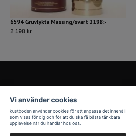
6594 Gruvlykta Mässing/svart 2198:-
G
2 198 kr
3
Kontakt
Vi använder cookies
Sociala medier
kustboden använder cookies för att anpassa det innehåll
som visas för dig och för att du ska få bästa tänkbara
upplevelse när du handlar hos oss.