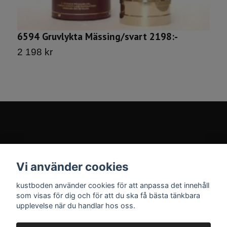
6594 Gruvlykta Mässing/svart 2198:-
G
2 198 kr
3
Kontakt
Vi använder cookies
Sociala medier
kustboden använder cookies för att anpassa det innehåll
som visas för dig och för att du ska få bästa tänkbara
upplevelse när du handlar hos oss.