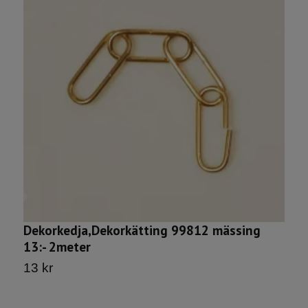
Dekorkedja,Dekorkätting 99812 mässing
D
13:- 2meter
7
13 kr
1