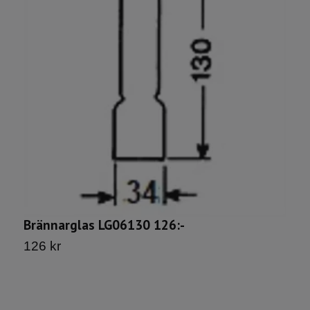
Brännarglas LG06130 126:-
G
126 kr
3