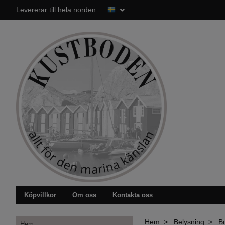
Levererar till hela norden
Köpvillkor
Om oss
Kontakta oss
Hem
Belysning
B
Hem