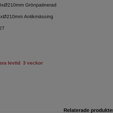
xØ210mm Grönpatinerad
Ø210mm Antikmässing
E27
ara levtid 3 veckor