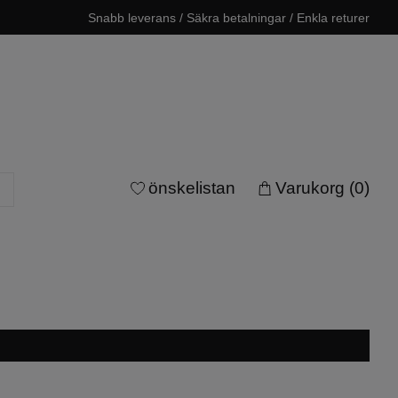
Snabb leverans / Säkra betalningar / Enkla returer
önskelistan
Varukorg
(0)