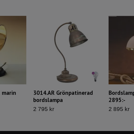
 marin
3014.AR Grönpatinerad
Bordslam
bordslampa
2895:-
2 795 kr
2 895 kr