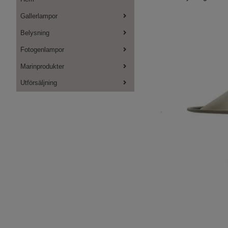
Gallerlampor
Belysning
Fotogenlampor
Marinprodukter
Utförsäljning