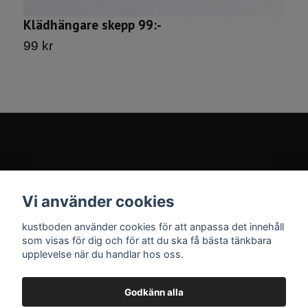
K
Klädhängare skepp 99:-
1
99 kr
Kontakt
Vi använder cookies
Sociala medier
kustboden använder cookies för att anpassa det innehåll
som visas för dig och för att du ska få bästa tänkbara
upplevelse när du handlar hos oss.
Godkänn alla