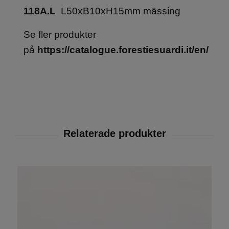
118A.L
L50xB10xH15mm mässing
Se fler produkter
på
https://catalogue.forestiesuardi.it/en/