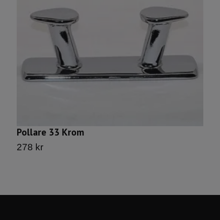
S
6
Pollare 33 Krom
278 kr